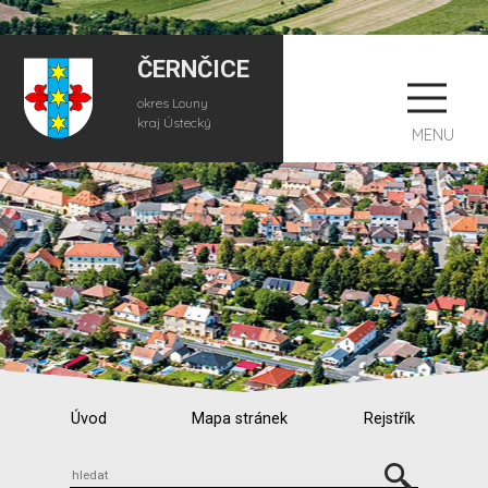
ČERNČICE
okres Louny
kraj Ústecký
MENU
Úvod
Mapa stránek
Rejstřík