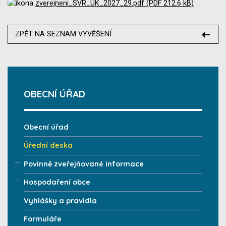
zverejneni_SVR_UK_2027_29.pdf (PDF 212.6 kB)
ZPĚT NA SEZNAM VYVĚŠENÍ
OBECNÍ ÚŘAD
Obecní úřad
Úřední deska
Povinně zveřejňované informace
Hospodaření obce
Vyhlášky a pravidla
Formuláře