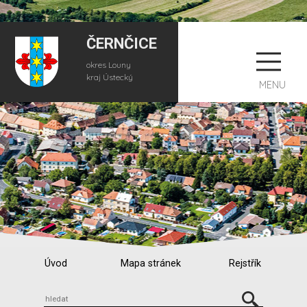
ČERNČICE
okres Louny
kraj Ústecký
MENU
Úvod
Mapa stránek
Rejstřík