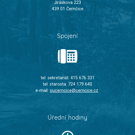
Jiráskova 223
439 01 Černčice
Spojení
tel. sekretariát: 415 676 331
tel. starosta: 724 179 640
e-mail:
oucerncice@cerncice.cz
Úřední hodiny