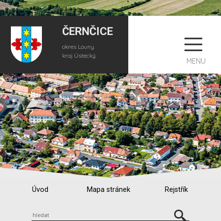
ČERNČICE
okres Louny
kraj Ústecký
MENU
Úvod
Mapa stránek
Rejstřík