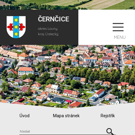
ČERNČICE
okres Louny
kraj Ústecký
MENU
Úvod
Mapa stránek
Rejstřík