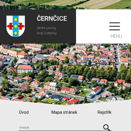
ČERNČICE
okres Louny
kraj Ústecký
MENU
Úvod
Mapa stránek
Rejstřík