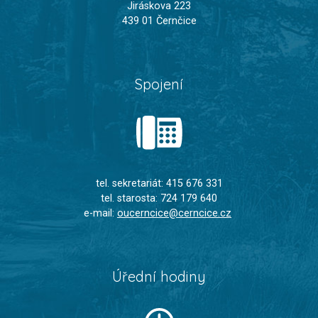
Jiráskova 223
439 01 Černčice
Spojení
tel. sekretariát: 415 676 331
tel. starosta: 724 179 640
e-mail:
oucerncice@cerncice.cz
Úřední hodiny