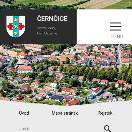
ČERNČICE
okres Louny
kraj Ústecký
MENU
Úvod
Mapa stránek
Rejstřík