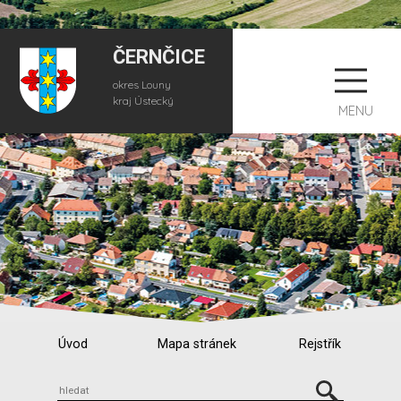
ČERNČICE
okres Louny
kraj Ústecký
MENU
Úvod
Mapa stránek
Rejstřík