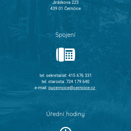
Jiráskova 223
439 01 Černčice
Spojení
tel. sekretariát: 415 676 331
tel. starosta: 724 179 640
e-mail:
oucerncice@cerncice.cz
Úřední hodiny