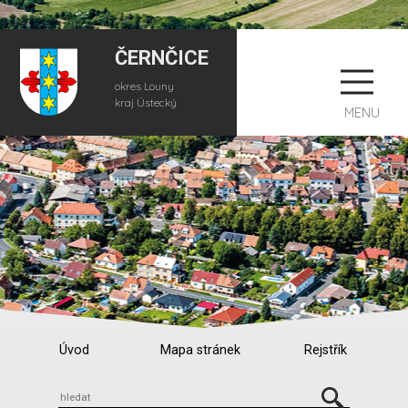
ČERNČICE
okres Louny
kraj Ústecký
MENU
Úvod
Mapa stránek
Rejstřík