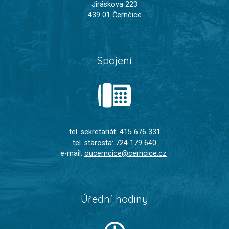
Jiráskova 223
439 01 Černčice
Spojení
tel. sekretariát: 415 676 331
tel. starosta: 724 179 640
e-mail:
oucerncice@cerncice.cz
Úřední hodiny