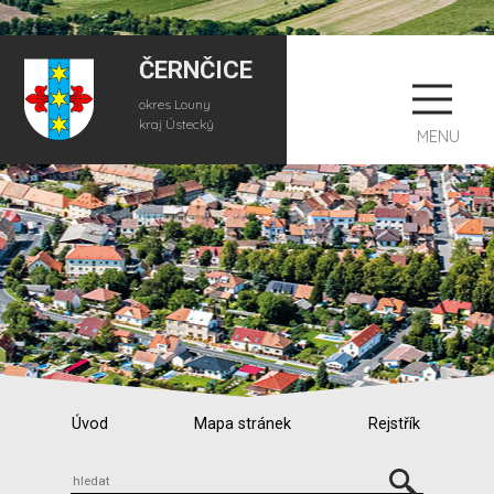
ČERNČICE
okres Louny
kraj Ústecký
MENU
Úvod
Mapa stránek
Rejstřík