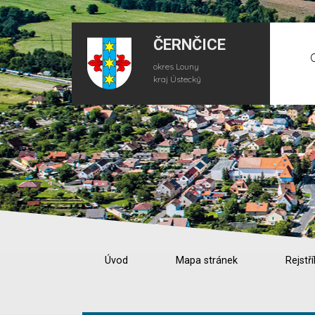
ČERNČICE
okres Louny
kraj Ústecký
Úvod
Mapa stránek
Rejstří