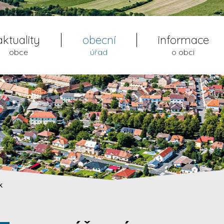
aktuality
obecní
informace
obce
úřad
o obci
k