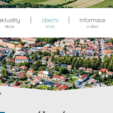
aktuality
obecní
informace
obce
úřad
o obci
k