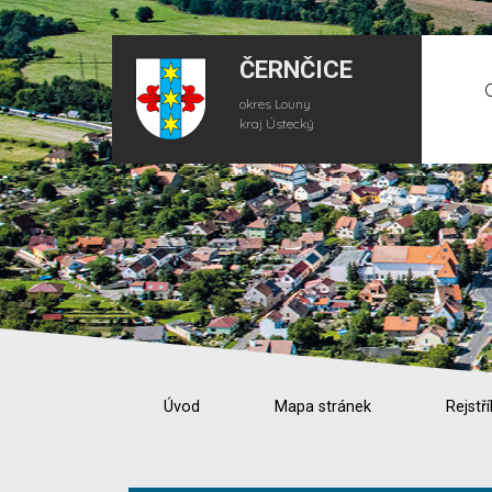
ČERNČICE
okres Louny
kraj Ústecký
Úvod
Mapa stránek
Rejstří