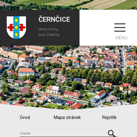
ČERNČICE
okres Louny
kraj Ústecký
MENU
Úvod
Mapa stránek
Rejstřík