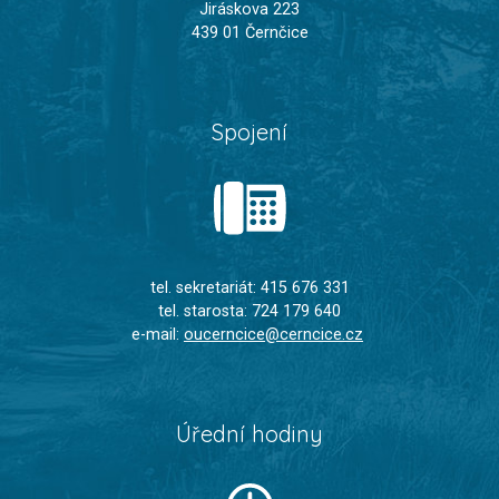
Jiráskova 223
439 01 Černčice
Spojení
tel. sekretariát: 415 676 331
tel. starosta: 724 179 640
e-mail:
oucerncice@cerncice.cz
Úřední hodiny