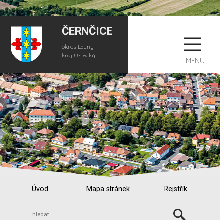
ČERNČICE
okres Louny
kraj Ústecký
MENU
Úvod
Mapa stránek
Rejstřík