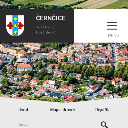
ČERNČICE
okres Louny
kraj Ústecký
MENU
Úvod
Mapa stránek
Rejstřík