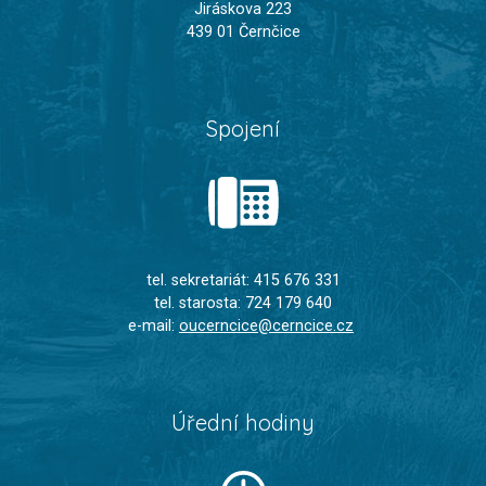
Jiráskova 223
439 01 Černčice
Spojení
tel. sekretariát: 415 676 331
tel. starosta: 724 179 640
e-mail:
oucerncice@cerncice.cz
Úřední hodiny