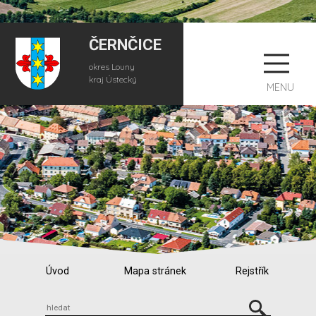
ČERNČICE
okres Louny
kraj Ústecký
MENU
Úvod
Mapa stránek
Rejstřík