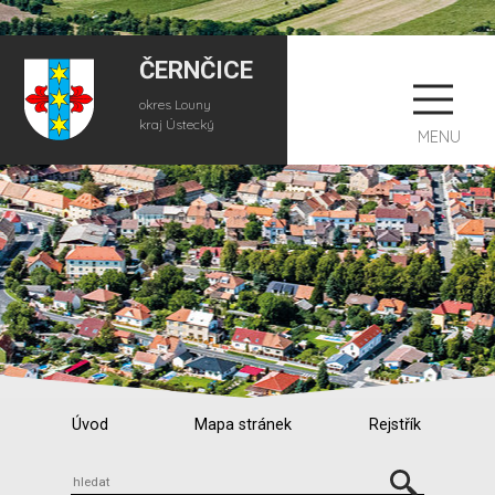
ČERNČICE
okres Louny
kraj Ústecký
MENU
Úvod
Mapa stránek
Rejstřík