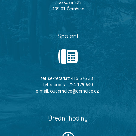
Jiráskova 223
439 01 Černčice
Spojení
tel. sekretariát: 415 676 331
tel. starosta: 724 179 640
e-mail:
oucerncice@cerncice.cz
Úřední hodiny