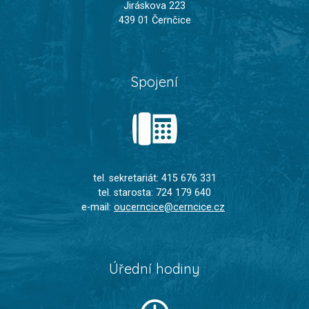
Jiráskova 223
439 01 Černčice
Spojení
tel. sekretariát: 415 676 331
tel. starosta: 724 179 640
e-mail:
oucerncice@cerncice.cz
Úřední hodiny