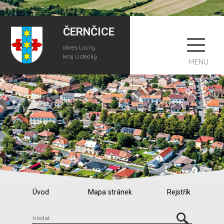
ČERNČICE
okres Louny
kraj Ústecký
MENU
Úvod
Mapa stránek
Rejstřík