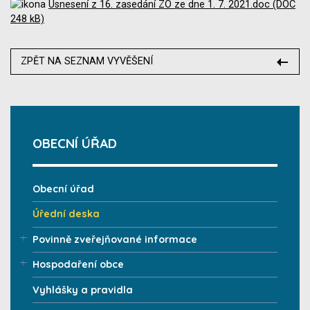
Usnesení z 16. zasedání ZO ze dne 1. 7. 2021.doc (DOC
248 kB)
ZPĚT NA SEZNAM VYVĚŠENÍ
OBECNÍ ÚŘAD
Obecní úřad
Úřední deska
Povinně zveřejňované informace
Hospodaření obce
Vyhlášky a pravidla