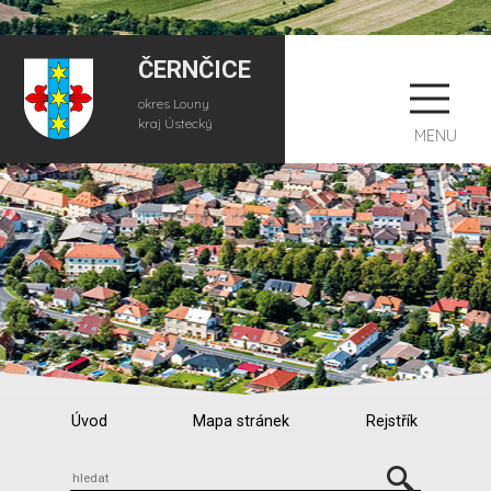
ČERNČICE
okres Louny
kraj Ústecký
MENU
Úvod
Mapa stránek
Rejstřík