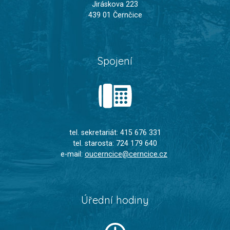
Jiráskova 223
439 01 Černčice
Spojení
tel. sekretariát: 415 676 331
tel. starosta: 724 179 640
e-mail:
oucerncice@cerncice.cz
Úřední hodiny