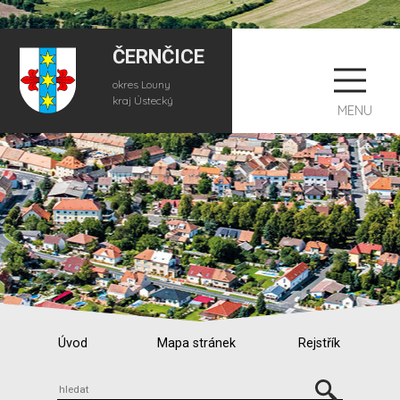
ČERNČICE
okres Louny
kraj Ústecký
MENU
Úvod
Mapa stránek
Rejstřík