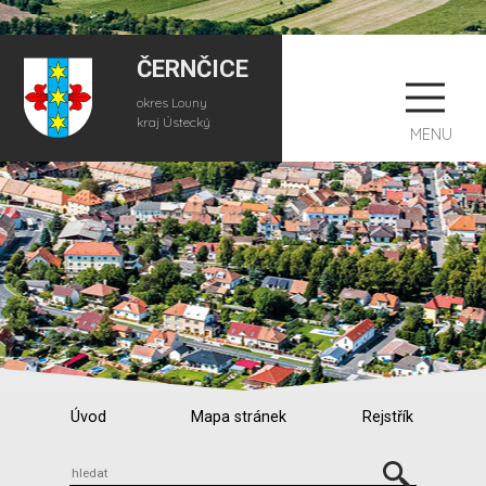
ČERNČICE
okres Louny
kraj Ústecký
MENU
Úvod
Mapa stránek
Rejstřík