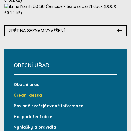
61.02 kB)
Návrh ÚO SU Černčice - textová část1.docx (DOCX
60.12 kB)
ZPĚT NA SEZNAM VYVĚŠENÍ
OBECNÍ ÚŘAD
Obecní úřad
Úřední deska
Povinně zveřejňované informace
Hospodaření obce
Vyhlášky a pravidla