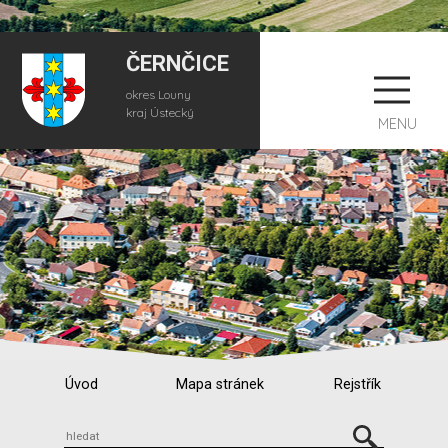
ČERNČICE
okres Louny
kraj Ústecký
MENU
Úvod
Mapa stránek
Rejstřík