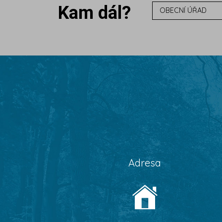
Kam dál?
OBECNÍ ÚŘAD
Adresa