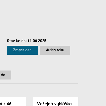
Stav ke dni 11.06.2025
Změnit den
Archiv roku
 do
í z 46.
Veřejná vyhláška -