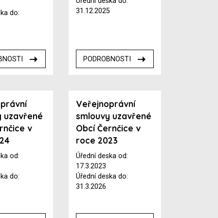
Úřední deska do:
31.12.2025
ska do:
BNOSTI
PODROBNOSTI
právní
Veřejnoprávní
y uzavřené
smlouvy uzavřené
rnčice v
Obcí Černčice v
024
roce 2023
ska od:
Úřední deska od:
17.3.2023
ska do:
Úřední deska do:
31.3.2026