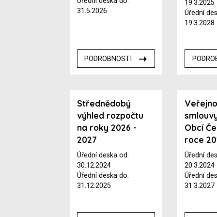
Úřední deska do:
19.3.2025
31.5.2026
Úřední de
19.3.2028
PODROBNOSTI
PODRO
Střednědobý
Veřejno
výhled rozpočtu
smlouv
na roky 2026 -
Obcí Če
2027
roce 2
Úřední deska od:
Úřední de
30.12.2024
20.3.2024
Úřední deska do:
Úřední de
31.12.2025
31.3.2027