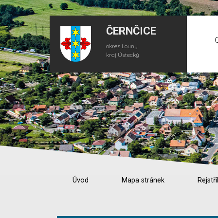
ČERNČICE
okres Louny
kraj Ústecký
Úvod
Mapa stránek
Rejstří