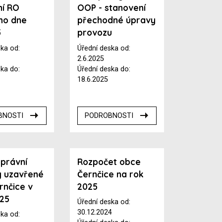
ní RO
OOP - stanovení
ho dne
přechodné úpravy
5
provozu
ska od:
Úřední deska od:
2.6.2025
ska do:
Úřední deska do:
18.6.2025
BNOSTI
PODROBNOSTI
právní
Rozpočet obce
y uzavřené
Černčice na rok
rnčice v
2025
025
Úřední deska od:
30.12.2024
ska od: