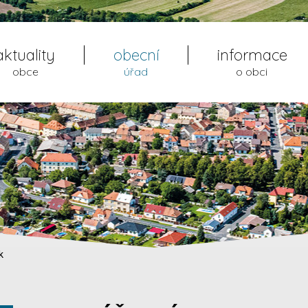
aktuality
obecní
informace
obce
úřad
o obci
k