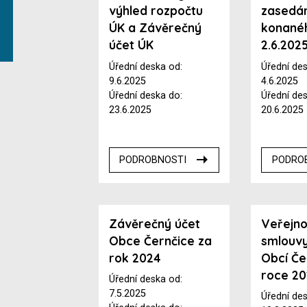
výhled rozpočtu
zasedá
ÚK a Závěrečný
konané
účet ÚK
2.6.202
Úřední deska od:
Úřední de
9.6.2025
4.6.2025
Úřední deska do:
Úřední de
23.6.2025
20.6.2025
PODROBNOSTI
PODRO
Závěrečný účet
Veřejno
Obce Černčice za
smlouv
rok 2024
Obcí Če
roce 2
Úřední deska od:
7.5.2025
Úřední de