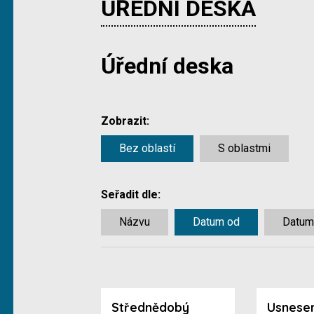
ÚŘEDNÍ DESKA
Úřední deska
Zobrazit:
Bez oblastí
S oblastmi
Seřadit dle:
Názvu
Datum od
Datum
Střednědobý
Usnesen