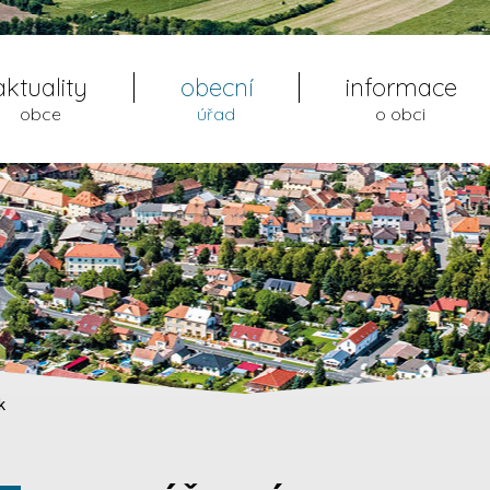
aktuality
obecní
informace
obce
úřad
o obci
k