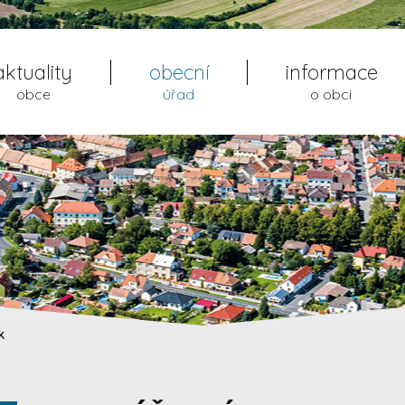
aktuality
obecní
informace
obce
úřad
o obci
k