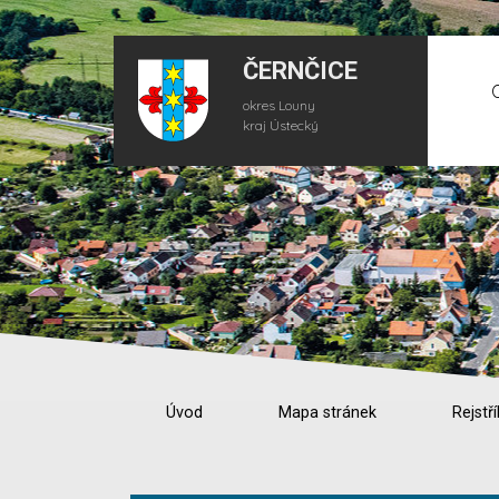
ČERNČICE
okres Louny
kraj Ústecký
Úvod
Mapa stránek
Rejstří