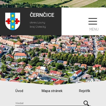
ČERNČICE
okres Louny
kraj Ústecký
MENU
Úvod
Mapa stránek
Rejstřík