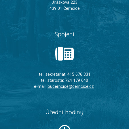
Jiráskova 223
439 01 Černčice
Spojení
tel. sekretariát: 415 676 331
tel. starosta: 724 179 640
e-mail:
oucerncice@cerncice.cz
Úřední hodiny