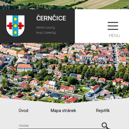
ČERNČICE
okres Louny
kraj Ústecký
MENU
Úvod
Mapa stránek
Rejstřík