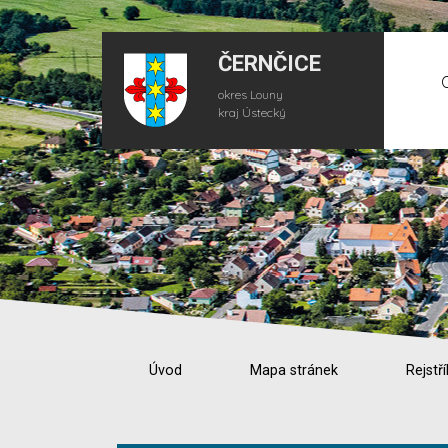
ČERNČICE
okres Louny
kraj Ústecký
Úvod
Mapa stránek
Rejstří