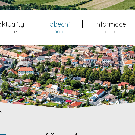
aktuality
obecní
informace
obce
úřad
o obci
k