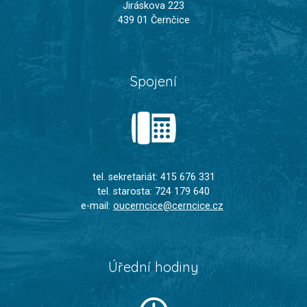
Jiráskova 223
439 01 Černčice
Spojení
tel. sekretariát: 415 676 331
tel. starosta: 724 179 640
e-mail:
oucerncice@cerncice.cz
Úřední hodiny