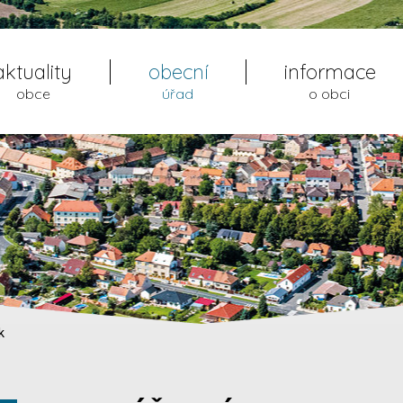
aktuality
obecní
informace
obce
úřad
o obci
k