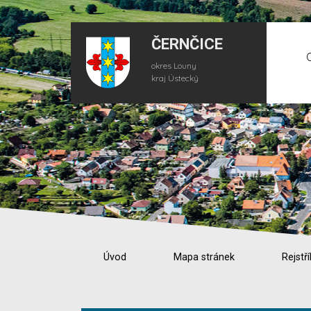
ČERNČICE
okres Louny
kraj Ústecký
Úvod
Mapa stránek
Rejstří