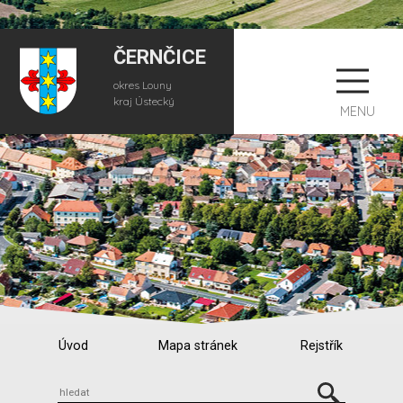
ČERNČICE
okres Louny
kraj Ústecký
MENU
Úvod
Mapa stránek
Rejstřík