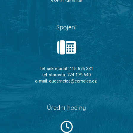
439 01 Černčice
Spojení
tel. sekretariát: 415 676 331
tel. starosta: 724 179 640
e-mail:
oucerncice@cerncice.cz
Úřední hodiny