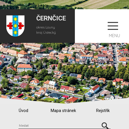
ČERNČICE
okres Louny
kraj Ústecký
MENU
Úvod
Mapa stránek
Rejstřík