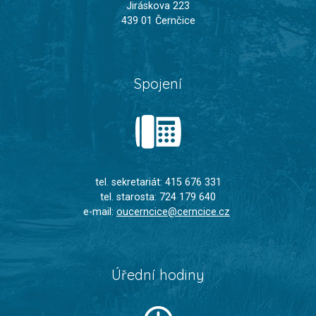
Jiráskova 223
439 01 Černčice
Spojení
tel. sekretariát: 415 676 331
tel. starosta: 724 179 640
e-mail:
oucerncice@cerncice.cz
Úřední hodiny