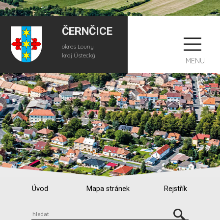
ČERNČICE
okres Louny
kraj Ústecký
MENU
Úvod
Mapa stránek
Rejstřík