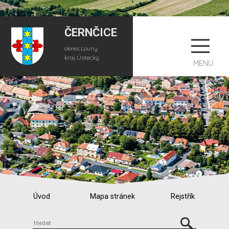
ČERNČICE
okres Louny
kraj Ústecký
MENU
Úvod
Mapa stránek
Rejstřík