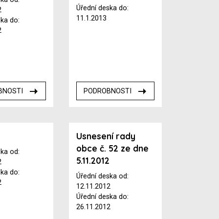
Úřední deska do:
2
11.1.2013
ska do:
2
BNOSTI
PODROBNOSTI
Usnesení rady
obce č. 52 ze dne
ska od:
5.11.2012
2
ska do:
Úřední deska od:
2
12.11.2012
Úřední deska do:
26.11.2012