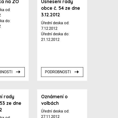
ka na ZO
Usnesení rady
obce č. 54 ze dne
ska od:
3.12.2012
2
ska do:
Úřední deska od:
2
7.12.2012
Úřední deska do:
21.12.2012
BNOSTI
PODROBNOSTI
í rady
Oznámení o
 53 ze dne
volbách
12
Úřední deska od:
27.11.2012
ska od: