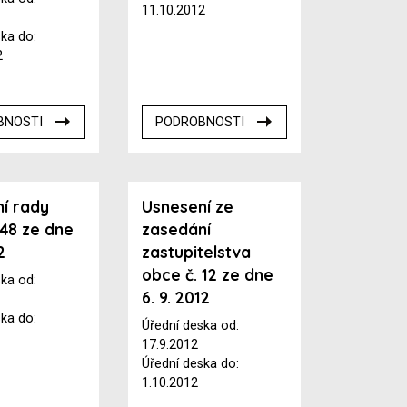
11.10.2012
ska do:
2
BNOSTI
PODROBNOSTI
í rady
Usnesení ze
 48 ze dne
zasedání
2
zastupitelstva
obce č. 12 ze dne
ska od:
6. 9. 2012
ska do:
Úřední deska od:
17.9.2012
Úřední deska do:
1.10.2012