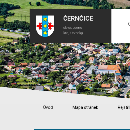
ČERNČICE
okres Louny
kraj Ústecký
Úvod
Mapa stránek
Rejstří