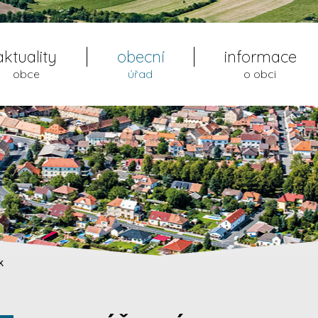
aktuality
obecní
informace
obce
úřad
o obci
k