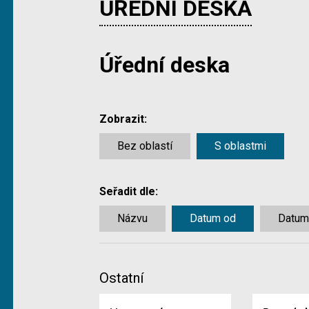
ÚŘEDNÍ DESKA
Úřední deska
Zobrazit:
Bez oblastí
S oblastmi
Seřadit dle:
Názvu
Datum od
Datum
Ostatní