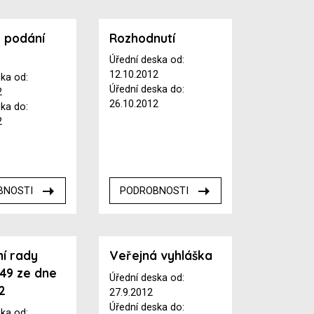
 podání
Rozhodnutí
y
Úřední deska od:
12.10.2012
ska od:
Úřední deska do:
2
26.10.2012
ska do:
2
BNOSTI
PODROBNOSTI
í rady
Veřejná vyhláška
 49 ze dne
Úřední deska od:
2
27.9.2012
Úřední deska do:
ska od: