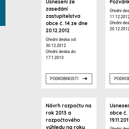
Usnesení ze
Pozván
zasedání
Úřední de
zastupitelstva
11.12.201
obce č. 14 ze dne
Úřední de
20.12.201
20.12.2012
Úřední deska od:
30.12.2012
Úřední deska do:
17.1.2013
PODROBNOSTI
PODRO
Návrh rozpočtu na
Usnesen
rok 2013 a
obce č.
rozpočtového
19.11.20
výhledu na roky
Úřední de