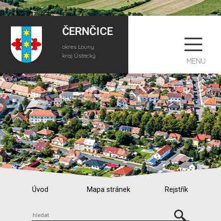
ČERNČICE
okres Louny
kraj Ústecký
MENU
Úvod
Mapa stránek
Rejstřík