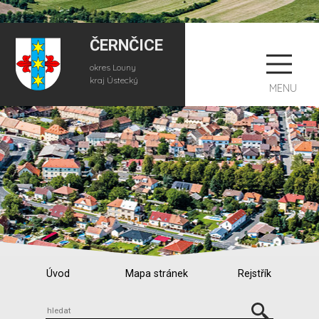
ČERNČICE
okres Louny
kraj Ústecký
MENU
Úvod
Mapa stránek
Rejstřík