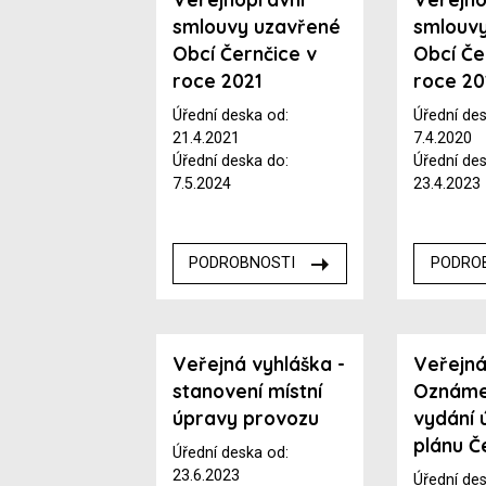
smlouvy uzavřené
smlouv
Obcí Černčice v
Obcí Če
roce 2021
roce 2
Úřední deska od:
Úřední de
21.4.2021
7.4.2020
Úřední deska do:
Úřední de
7.5.2024
23.4.2023
PODROBNOSTI
PODRO
Veřejná vyhláška -
Veřejná
stanovení místní
Oznáme
úpravy provozu
vydání 
plánu Č
Úřední deska od:
23.6.2023
Úřední de