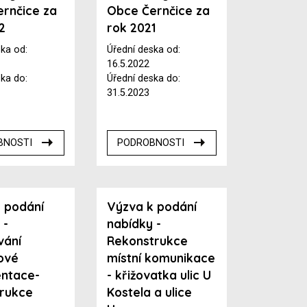
rnčice za
Obce Černčice za
2
rok 2021
ska od:
Úřední deska od:
16.5.2022
ska do:
Úřední deska do:
31.5.2023
BNOSTI
PODROBNOSTI
 podání
Výzva k podání
 -
nabídky -
vání
Rekonstrukce
ové
místní komunikace
ntace-
- křižovatka ulic U
trukce
Kostela a ulice