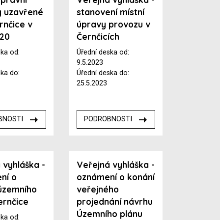
y uzavřené
stanovení místní
rnčice v
úpravy provozu v
020
Černčicích
ska od:
Úřední deska od:
9.5.2023
ska do:
Úřední deska do:
25.5.2023
BNOSTI
PODROBNOSTI
 vyhláška -
Veřejná vyhláška -
ní o
oznámení o konání
územního
veřejného
ernčice
projednání návrhu
Územního plánu
ska od: