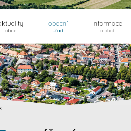
aktuality
obecní
informace
obce
úřad
o obci
k