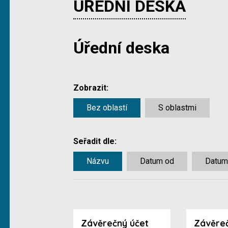
ÚŘEDNÍ DESKA
Úřední deska
Zobrazit:
Bez oblastí
S oblastmi
Seřadit dle:
Názvu
Datum od
Datum
Závěrečný účet
Závěreč