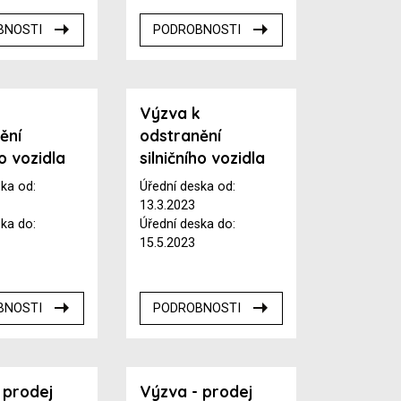
BNOSTI
PODROBNOSTI
k
Výzva k
ění
odstranění
ho vozidla
silničního vozidla
ska od:
Úřední deska od:
13.3.2023
ska do:
Úřední deska do:
15.5.2023
BNOSTI
PODROBNOSTI
 prodej
Výzva - prodej