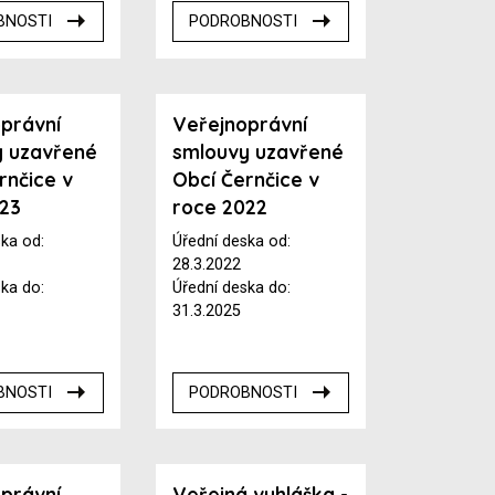
BNOSTI
PODROBNOSTI
právní
Veřejnoprávní
y uzavřené
smlouvy uzavřené
rnčice v
Obcí Černčice v
023
roce 2022
ska od:
Úřední deska od:
28.3.2022
ska do:
Úřední deska do:
31.3.2025
BNOSTI
PODROBNOSTI
právní
Veřejná vyhláška -