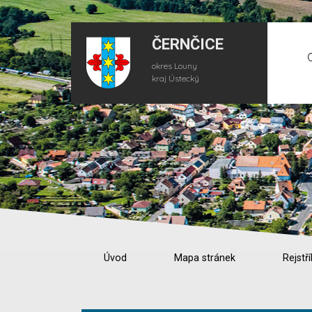
ČERNČICE
okres Louny
kraj Ústecký
Úvod
Mapa stránek
Rejstří