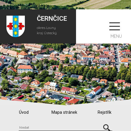
ČERNČICE
okres Louny
kraj Ústecký
MENU
Úvod
Mapa stránek
Rejstřík