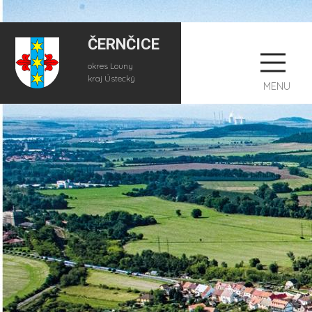
ČERNČICE
okres Louny
kraj Ústecký
MENU